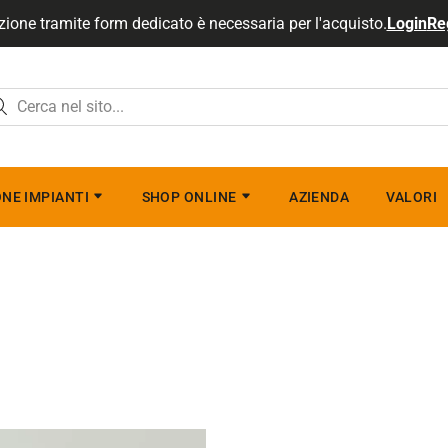
zione tramite form dedicato è necessaria per l'acquisto.
Login
Re
NE IMPIANTI
SHOP ONLINE
AZIENDA
VALORI