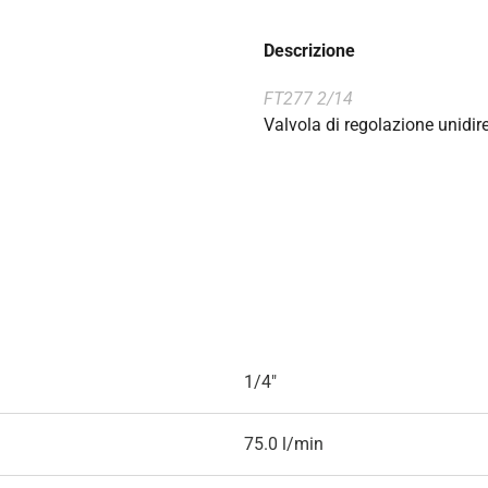
Descrizione
FT277 2/14
Valvola di regolazione unidi
1/4"
75.0 l/min