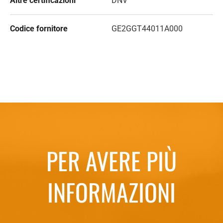
Altre certificazioni
DNV
Codice fornitore
GE2GGT44011A000
PER AVERE PIÙ
INFORMAZIONI