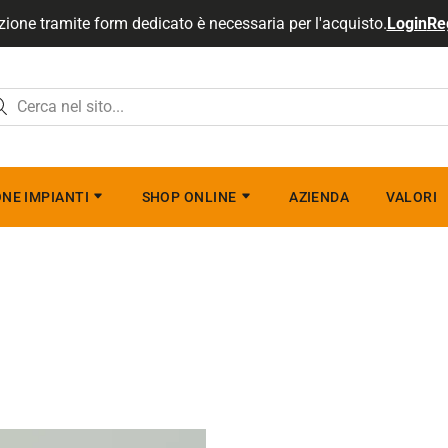
zione tramite form dedicato è necessaria per l'acquisto.
Login
Re
NE IMPIANTI
SHOP ONLINE
AZIENDA
VALORI