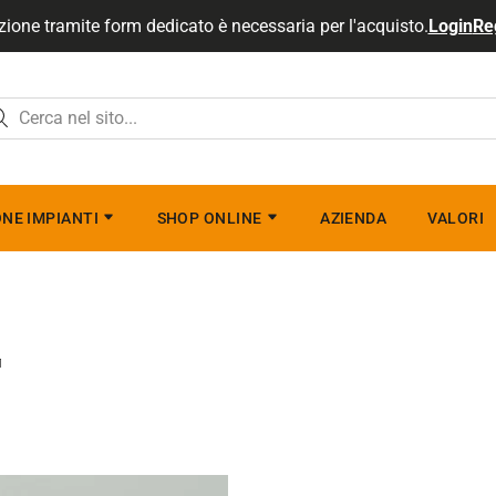
zione tramite form dedicato è necessaria per l'acquisto.
Login
Re
NE IMPIANTI
SHOP ONLINE
AZIENDA
VALORI
M