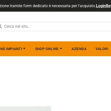
zione tramite form dedicato è necessaria per l'acquisto.
Login
Re
NE IMPIANTI
SHOP ONLINE
AZIENDA
VALORI