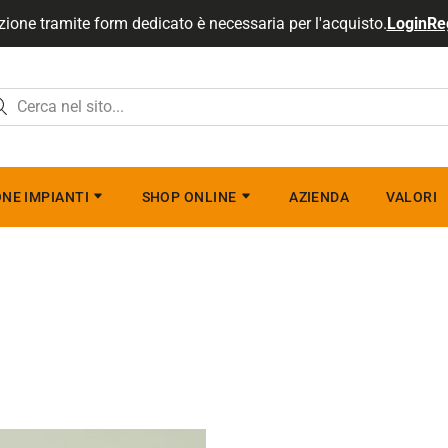
zione tramite form dedicato è necessaria per l'acquisto.
Login
Re
NE IMPIANTI
SHOP ONLINE
AZIENDA
VALORI