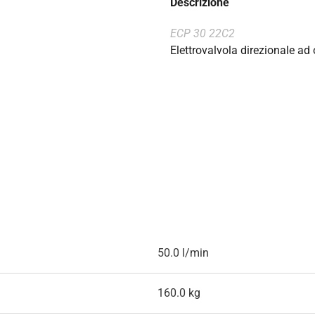
Descrizione
ECP 30 22C2
Elettrovalvola direzionale ad o
50.0 l/min
160.0 kg