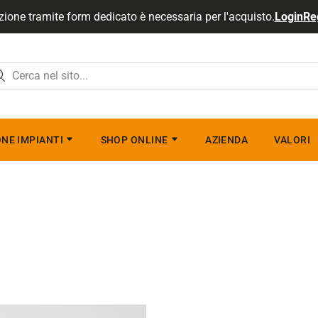
zione tramite form dedicato è necessaria per l'acquisto.
Login
Re
NE IMPIANTI
SHOP ONLINE
AZIENDA
VALORI