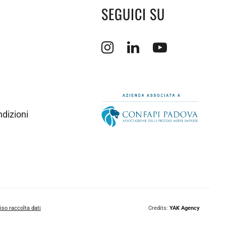
SEGUICI SU
Apertura sito esterno in nuova finest
Apertura sito esterno in nuo
Apertura sito ester
ndizioni
iso raccolta dati
Credits:
YAK Agency