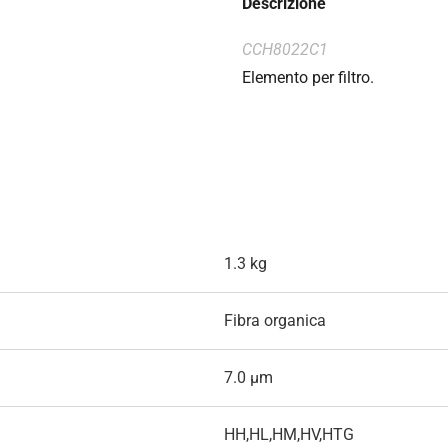
Descrizione
CCH8022C1
Elemento per filtro.
1.3 kg
Fibra organica
7.0 µm
HH,HL,HM,HV,HTG