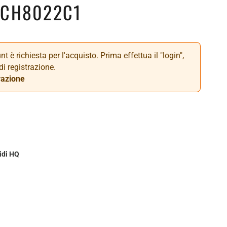
CCH8022C1
t è richiesta per l'acquisto. Prima effettua il "login",
di registrazione.
razione
idi HQ