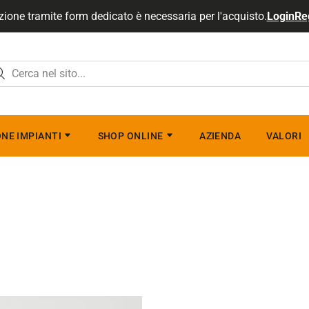
zione tramite form dedicato è necessaria per l'acquisto.
Login
Re
NE IMPIANTI
SHOP ONLINE
AZIENDA
VALORI